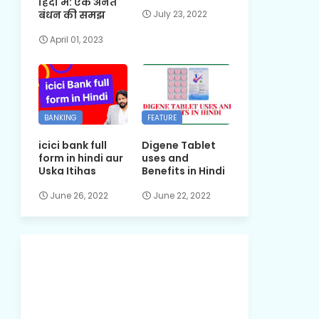
हिंदी में: एक अनंत
बंधन की समझ
July 23, 2022
April 01, 2023
BANKING
FEATURE
icici bank full
Digene Tablet
form in hindi aur
uses and
Uska Itihas
Benefits in Hindi
June 26, 2022
June 22, 2022