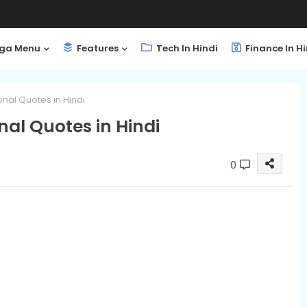
ga Menu
Features
Tech In Hindi
Finance In Hi
onal Quotes in Hindi
nal Quotes in Hindi
0