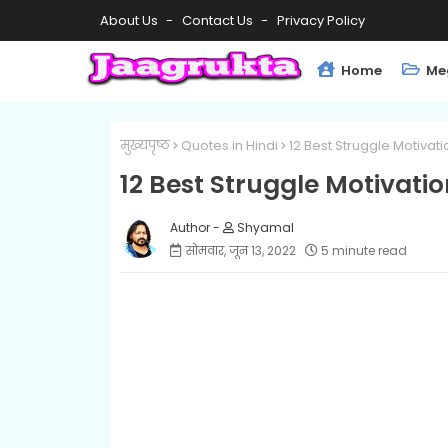
About Us
Contact Us
Privacy Policy
Home
Me
मुख्यपृष्ठ
Quotes in Hindi
12 Best Struggle Motivati
12 Best Struggle Motivatio
Shyamal
सोमवार, जून 13, 2022
5 minute read