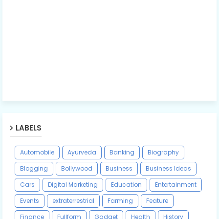
LABELS
Automobile
Ayurveda
Banking
Biography
Blogging
Bollywood
Business
Business Ideas
Cars
Digital Marketing
Education
Entertainment
Events
extraterrestrial
Farming
Feature
Finance
Fullform
Gadget
Health
History