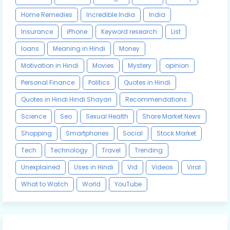
Home Remedies
Incredible India
India
Insurance
iPhone
Keyword research
List
loans
Meaning in Hindi
Money
Motivation in Hindi
Movies
Mystery
opinion
Personal Finance
Politics
Quotes in Hindi
Quotes in Hindi.Hindi Shayari
Recommendations
Science
Seo
Sexual Health
Share Market News
Shopping
Smartphones
Social
Stock Market
Tech
Technology
Travel
Trending
Unexplained
Uses in Hindi
Vid
Videos
Viral
What to Watch
World
YouTube