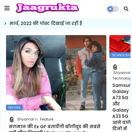
मार्च, 2022 की पोस्ट दिखाई जा रही हैं
TECHNOLOGY
Shyamal
Technolog
Samsun
Galaxy
A73 5G
और
FEATURE
Galaxy
A33 5G
Shyamal
Feature
आने वाले
सलमान की Ex GF बतायेँगी बॉलीवुड की सबसे
दिनों में