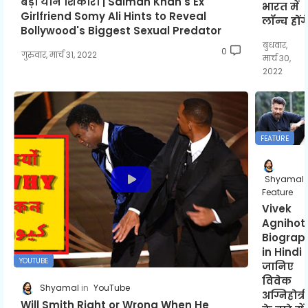
बड़ी यौन शिकारी | Salman Khan's Ex
भारत में
Girlfriend Somy Ali Hints to Reveal
लॉन्च होंग
Bollywood's Biggest Sexual Predator
बुधवार,
0
गुरुवार, मार्च 31, 2022
मार्च 30,
2022
FEATURE
Shyamal
Feature
Vivek
Agnihotr
Biograp
in Hindi |
YOUTUBE
जानिए
विवेक
Shyamal
YouTube
अग्निहोत्री
Will Smith Right or Wrong When He