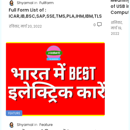
Meanin
Shyamal
Fullform
of USB i
Full Form List of :
Comput
ICAR,IB,BSC,SAP,SSE,TMS,PLA,IHM,IBM,TLS
शनिवार,
0
रविवार, मार्च 20, 2022
मार्च 19,
2022
FEATURE
Shyamal
Feature