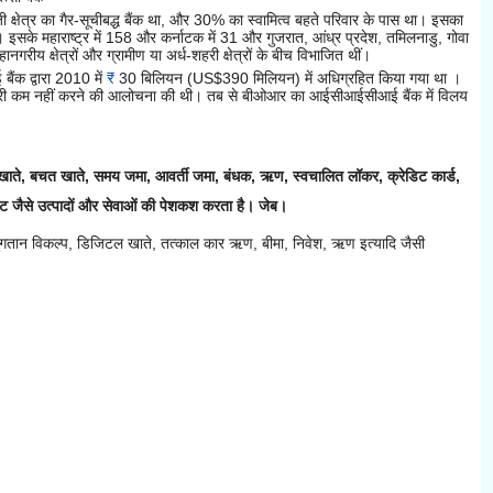
ी क्षेत्र का गैर-सूचीबद्ध बैंक था, और 30% का स्वामित्व बहते परिवार के पास था।
इसका
ं।
इसके महाराष्ट्र में 158 और
कर्नाटक
में 31 और गुजरात, आंध्र प्रदेश, तमिलनाडु, गोवा
नगरीय क्षेत्रों और ग्रामीण या अर्ध-शहरी क्षेत्रों के बीच विभाजित थीं।
क द्वारा 2010 में
₹
30 बिलियन
(US$390 मिलियन)
में अधिग्रहित किया गया था ।
ेदारी कम नहीं करने की आलोचना की थी।
तब से बीओआर का आईसीआईसीआई बैंक में विलय
 खाते, बचत खाते,
समय जमा, आवर्ती जमा, बंधक, ऋण, स्वचालित लॉकर, क्रेडिट कार्ड,
ट जैसे उत्पादों और सेवाओं की पेशकश करता है। जेब।
न विकल्प, डिजिटल खाते, तत्काल कार ऋण, बीमा, निवेश, ऋण इत्यादि जैसी