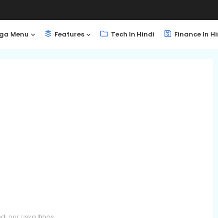
ga Menu
Features
Tech In Hindi
Finance In Hi
indi aur Uska Itihas