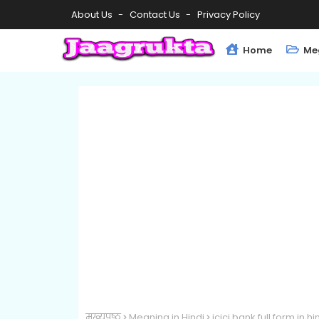
About Us
Contact Us
Privacy Policy
Home
Me
मुख्यपृष्ठ
Meaning in Hindi
icici bank full form in h