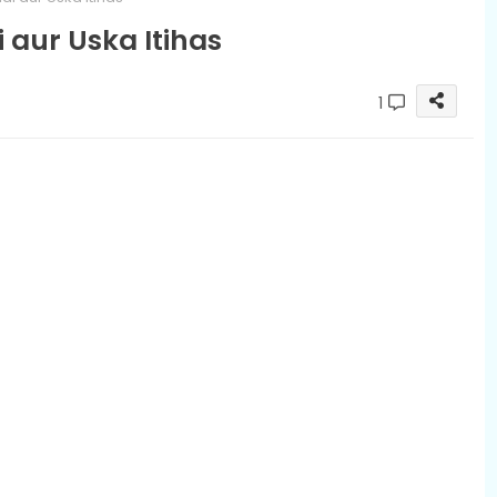
di aur Uska Itihas
1