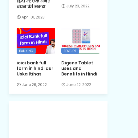
हिंदी में: एक अनंत
बंधन की समझ
July 23, 2022
April 01, 2023
BANKING
FEATURE
icici bank full
Digene Tablet
form in hindi aur
uses and
Uska Itihas
Benefits in Hindi
June 26, 2022
June 22, 2022