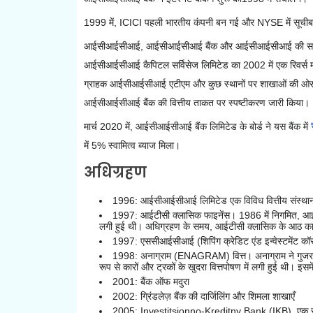
1999 में, ICICI पहली भारतीय कंपनी बन गई और NYSE में सूचीबद्ध
आईसीआईसीआई, आईसीआईसीआई बैंक और आईसीआईसीआई की सहायक 
आईसीआईसीआई कैपिटल सर्विसेज लिमिटेड
का 2002 में एक
रिवर्स
ग्राहक
आईसीआईसीआई एटीएम और कुछ स्थानों पर शाखाओं की
ओर 
आईसीआईसीआई बैंक की वित्तीय ताकत पर स्पष्टीकरण जारी किया।
मार्च 2020 में, आईसीआईसीआई बैंक लिमिटेड के बोर्ड ने
यस बैंक में
में 5% स्वामित्व ब्याज मिला।
अधिग्रहण
1996: आईसीआईसीआई लिमिटेड एक विविध वित्तीय संस्थान ज
1997: आईटीसी क्लासिक फाइनेंस।
1986 में निगमित, आईट
लगी हुई थी।
अधिग्रहण के समय, आईटीसी क्लासिक के आठ 
1997: एससीआईसीआई (शिपिंग क्रेडिट एंड इन्वेस्टमेंट क
1998: अनाग्राम (ENAGRAM) वित्त।
अनाग्राम ने गुज
रूप से कारों और ट्रकों के खुदरा वित्तपोषण में लगी हुई थी।
इसम
2001:
बैंक ऑफ मदुरा
2002:
ग्रिंडलेज़ बैंक की
दार्जिलिंग
और
शिमला
शाखाएँ
2005: Investitsionno-Kreditny Bank (IKB), एक रू