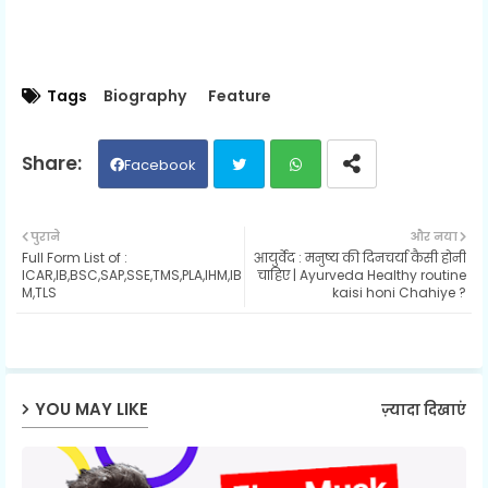
Tags
Biography
Feature
Facebook
Twit
Wh
पुराने
और नया
Full Form List of :
आयुर्वेद : मनुष्य की दिनचर्या कैसी होनी
ter
ats
ICAR,IB,BSC,SAP,SSE,TMS,PLA,IHM,IB
चाहिए | Ayurveda Healthy routine
M,TLS
kaisi honi Chahiye ?
ap
p
YOU MAY LIKE
ज़्यादा दिखाएं