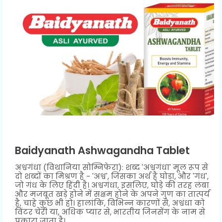
Baidyanath Ashwagandha Tablet
अश्वगंधा (विथानिया सोम्निफेरा): शब्द 'अश्वगंधा' मूल रूप से
दो शब्दों का मिश्रण है - 'अश्व', जिसका अर्थ है घोड़ा, और 'गंध',
जो गंध के लिए हिंदी है। अश्वगंधा, इसलिए, घोड़े की तरह लंबा
और मजबूत खड़े होने में सक्षम होने के अपने गुण का तात्पर्य
है, चाहे कुछ भी हो। हालांकि, विभिन्न कारणों से, अश्वंधा को
विंटर चेरी या, अधिक प्यार से, भारतीय जिनसेंग के नाम से
पुकारा जाता है।