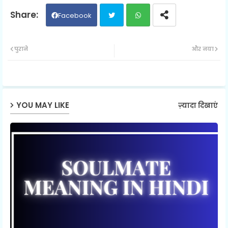
Facebook
Twit
Wh
पुराने
और नया
ter
ats
ap
YOU MAY LIKE
ज़्यादा दिखाएं
p