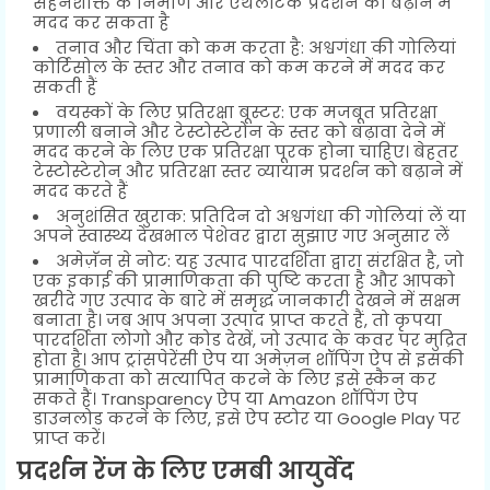
सहनशक्ति के निर्माण और एथलेटिक प्रदर्शन को बढ़ाने में
मदद कर सकता है
तनाव और चिंता को कम करता है: अश्वगंधा की गोलियां
कोर्टिसोल के स्तर और तनाव को कम करने में मदद कर
सकती हैं
वयस्कों के लिए प्रतिरक्षा बूस्टर: एक मजबूत प्रतिरक्षा
प्रणाली बनाने और टेस्टोस्टेरोन के स्तर को बढ़ावा देने में
मदद करने के लिए एक प्रतिरक्षा पूरक होना चाहिए। बेहतर
टेस्टोस्टेरोन और प्रतिरक्षा स्तर व्यायाम प्रदर्शन को बढ़ाने में
मदद करते हैं
अनुशंसित खुराक: प्रतिदिन दो अश्वगंधा की गोलियां लें या
अपने स्वास्थ्य देखभाल पेशेवर द्वारा सुझाए गए अनुसार लें
अमेज़ॅन से नोट: यह उत्पाद पारदर्शिता द्वारा संरक्षित है, जो
एक इकाई की प्रामाणिकता की पुष्टि करता है और आपको
खरीदे गए उत्पाद के बारे में समृद्ध जानकारी देखने में सक्षम
बनाता है। जब आप अपना उत्पाद प्राप्त करते हैं, तो कृपया
पारदर्शिता लोगो और कोड देखें, जो उत्पाद के कवर पर मुद्रित
होता है। आप ट्रांसपेरेंसी ऐप या अमेज़न शॉपिंग ऐप से इसकी
प्रामाणिकता को सत्यापित करने के लिए इसे स्कैन कर
सकते हैं। Transparency ऐप या Amazon शॉपिंग ऐप
डाउनलोड करने के लिए, इसे ऐप स्टोर या Google Play पर
प्राप्त करें।
प्रदर्शन रेंज के लिए एमबी आयुर्वेद