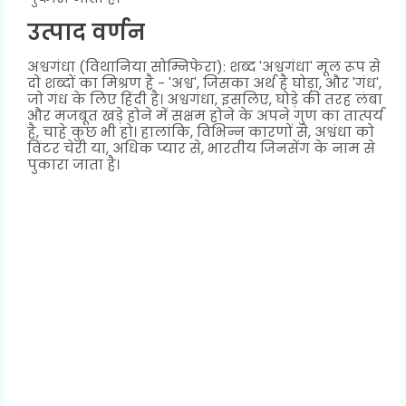
उत्पाद वर्णन
अश्वगंधा (विथानिया सोम्निफेरा): शब्द 'अश्वगंधा' मूल रूप से
दो शब्दों का मिश्रण है - 'अश्व', जिसका अर्थ है घोड़ा, और 'गंध',
जो गंध के लिए हिंदी है। अश्वगंधा, इसलिए, घोड़े की तरह लंबा
और मजबूत खड़े होने में सक्षम होने के अपने गुण का तात्पर्य
है, चाहे कुछ भी हो। हालांकि, विभिन्न कारणों से, अश्वंधा को
विंटर चेरी या, अधिक प्यार से, भारतीय जिनसेंग के नाम से
पुकारा जाता है।